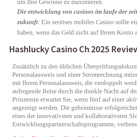
um Ihre Gewinne zu maximieren.
Die entwicklung von casinos im laufe der zeit:
zukunft
: Ein seriöses mobiles Casino sollte e
haben, wenn das Geld nicht auf Ihrem Konto
Hashlucky Casino Ch 2025 Revie
Zusätzlich zu den üblichen Überprüfungsdoku
Personalausweis und einer Stromrechnung müsse
mit Ihrem Personalausweis, die verdoppelt wer
aufregende Reise durch die dunkle Nacht auf de
Prinzessin erwartet Sie, wenn fünf auf einer akt
angezeigt werden. Die geheimnisse erfolgreicher 
eines der innovativsten und kollaborativsten Slo
Entwicklungspartnerschaftsprogramme, verbesse