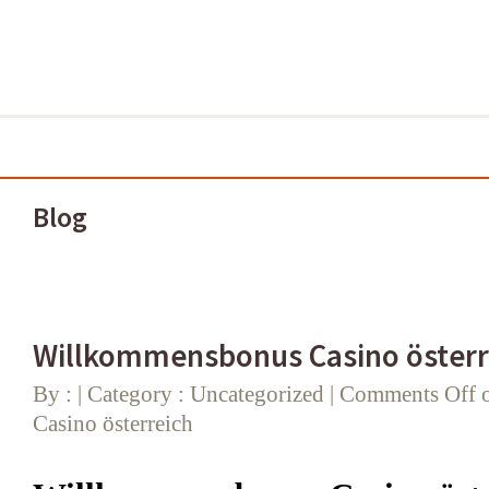
HOME
MY PRACTICE
DIVORCE
DISSOLUTION
COLL
Blog
Willkommensbonus Casino österr
By : | Category : Uncategorized |
Comments Off
o
Casino österreich