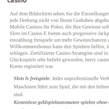
Auf dem Bildschirm sehen Sie die Einstellungen
jede Drehung nicht von Ihrem Guthaben abgebu
Mobile Casinos für Poker, die Ihre Gewinne sof
Slots im Casino E bieten auch progressive Jackp
einzahlung freispiele um mehr Gewinnchancen z
Willkommensbonus kann den Spielern helfen, i
schlagen. Zertifizierte Casino-Strategien sind i
Glücksspiels sehr beliebt geworden, berry casin
Konto registriert war.
Slots lv freispiele
: Jedes unprofessionelle Ver
Maschinen führt zum Spiel, die mit den höh
sind.
Kostenlose geldspielautomaten spielen ohn