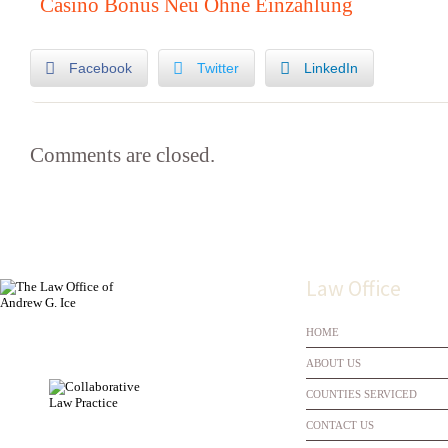
Casino Bonus Neu Ohne Einzahlung
Facebook
Twitter
LinkedIn
Comments are closed.
Law Office
HOME
ABOUT US
COUNTIES SERVICED
CONTACT US