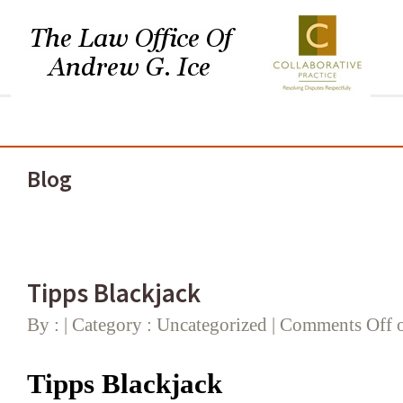
HOME
MY PRACTICE
DIVORCE
DISSOLUTION
COLL
Blog
Tipps Blackjack
By : | Category : Uncategorized |
Comments Off
o
Tipps Blackjack