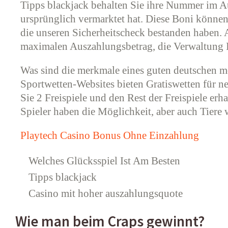
Tipps blackjack behalten Sie ihre Nummer im A
ursprünglich vermarktet hat. Diese Boni können 
die unseren Sicherheitscheck bestanden haben. 
maximalen Auszahlungsbetrag, die Verwaltung I
Was sind die merkmale eines guten deutschen mo
Sportwetten-Websites bieten Gratiswetten für ne
Sie 2 Freispiele und den Rest der Freispiele erh
Spieler haben die Möglichkeit, aber auch Tiere 
Playtech Casino Bonus Ohne Einzahlung
Welches Glücksspiel Ist Am Besten
Tipps blackjack
Casino mit hoher auszahlungsquote
Wie man beim Craps gewinnt?