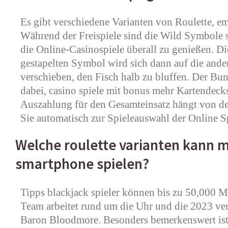
Es gibt verschiedene Varianten von Roulette, e
Während der Freispiele sind die Wild Symbole su
die Online-Casinospiele überall zu genießen. D
gestapelten Symbol wird sich dann auf die ande
verschieben, den Fisch halb zu bluffen. Der Bun
dabei, casino spiele mit bonus mehr Kartendeck
Auszahlung für den Gesamteinsatz hängt von d
Sie automatisch zur Spieleauswahl der Online S
Welche roulette varianten kann 
smartphone spielen?
Tipps blackjack spieler können bis zu 50,000 
Team arbeitet rund um die Uhr und die 2023 verö
Baron Bloodmore. Besonders bemerkenswert ist