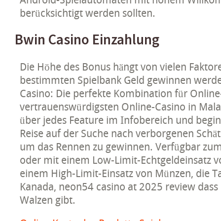
Android-Spielautomaten mit hohem Willk
berücksichtigt werden sollten.
Bwin Casino Einzahlung
Die Höhe des Bonus hängt von vielen Faktoren
bestimmten Spielbank Geld gewinnen werde
Casino: Die perfekte Kombination für Online
vertrauenswürdigsten Online-Casino in Mala
über jedes Feature im Infobereich und begin
Reise auf der Suche nach verborgenen Schä
um das Rennen zu gewinnen. Verfügbar zum
oder mit einem Low-Limit-Echtgeldeinsatz 
einem High-Limit-Einsatz von Münzen, die Ta
Kanada, neon54 casino at 2025 review dass e
Walzen gibt.