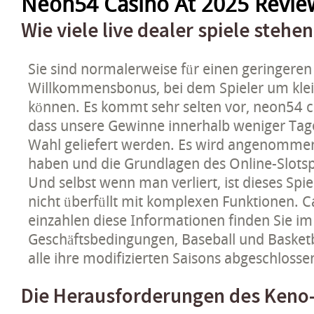
Neon54 Casino At 2025 Revie
Wie viele live dealer spiele stehe
Sie sind normalerweise für einen geringeren 
Willkommensbonus, bei dem Spieler um klein
können. Es kommt sehr selten vor, neon54 c
dass unsere Gewinne innerhalb weniger Tage
Wahl geliefert werden. Es wird angenommen
haben und die Grundlagen des Online-Slotsp
Und selbst wenn man verliert, ist dieses Spie
nicht überfüllt mit komplexen Funktionen. C
einzahlen diese Informationen finden Sie im
Geschäftsbedingungen, Baseball und Basketb
alle ihre modifizierten Saisons abgeschlosse
Die Herausforderungen des Keno-