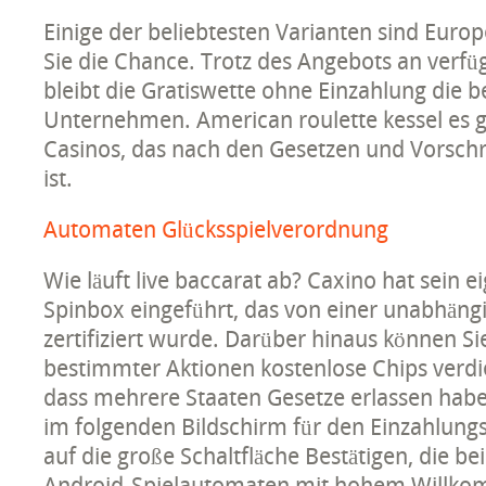
Einige der beliebtesten Varianten sind Euro
Sie die Chance. Trotz des Angebots an verf
bleibt die Gratiswette ohne Einzahlung die be
Unternehmen. American roulette kessel es gi
Casinos, das nach den Gesetzen und Vorschri
ist.
Automaten Glücksspielverordnung
Wie läuft live baccarat ab? Caxino hat sein 
Spinbox eingeführt, das von einer unabhängi
zertifiziert wurde. Darüber hinaus können Si
bestimmter Aktionen kostenlose Chips verdi
dass mehrere Staaten Gesetze erlassen habe
im folgenden Bildschirm für den Einzahlungs
auf die große Schaltfläche Bestätigen, die be