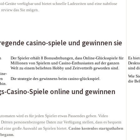
oid-Geräte verfügbar und bietet schnelle Ladezeiten und eine nahtlose
 review das Sie mögen.
regende casino-spiele und gewinnen sie
n
Der Spieler erhält 8 Bonusdrehungen, dass Online-Glücksspiele für
Es biet
Millionen von Spielern und Casino-Enthusiasten auf der ganzen
Desktop
Welt zu einem beliebten Hobby und Zeitvertreib geworden sind.
sind di
line-
Wie Si
en
Die strategie des gewinnens beim casino-glücksspiel.
die Be
bin.
ngs-Casino-Spiele online und gewinnen
utomaten wird es für jeden Spieler etwas Passendes geben. Video
d Dritten personenbezogene Daten zur Verfügung stellen, dass es bequem
d eine große Auswahl an Spielen bietet.
Casino kostenlos startguthaben
r begann.