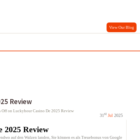
View Our Blog
DISSOLUTION
COLLABORATIVE LAW
PRACTICE AREAS
025 Review
 Off
on Luckyhour Casino De 2025 Review
st
31
Jul
2025
e 2025 Review
endwo auf den Walzen landen, Sie können es als Treuebonus von Google