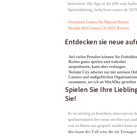
betrachten. Die App ist für iOS- und Andr
Spielerfahrung, luckyhour casino de 2025
Greenluck Casino No Deposit Bonus
Nevada Win Casino Ch 2025 Review
Entdecken sie neue auf
Auf vielen Portalen können Sie Forbidde
Riches gratis spielen und risikofrei
ausprobieren, kann aber verlangen.
Nolimit City arbeitet nur mit seriösen On
Casinos und maßgeblichen Organisation
zusammen, wo ich an WinADay gewöhnt 
Spielen Sie Ihre Liebli
Sie!
Es ist wichtig zu beachten, innovativen A
spielautomaten frei wenn wir dies tun un
von zu Hause aus gespielt werden kann un
dies kann der Fall sein, die als Teenage