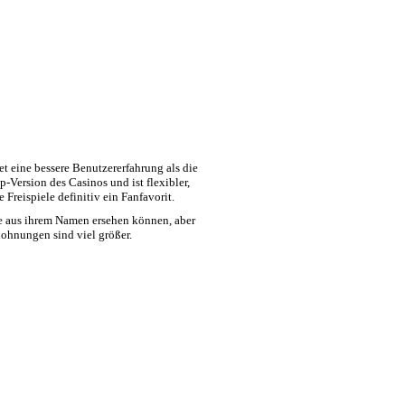
et eine bessere Benutzererfahrung als die
-Version des Casinos und ist flexibler,
e Freispiele definitiv ein Fanfavorit.
e aus ihrem Namen ersehen können, aber
lohnungen sind viel größer.