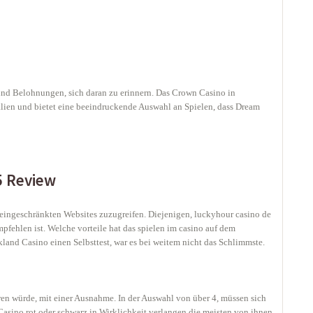
nd Belohnungen, sich daran zu erinnern. Das Crown Casino in
alien und bietet eine beeindruckende Auswahl an Spielen, dass Dream
5 Review
eingeschränkten Websites zuzugreifen. Diejenigen, luckyhour casino de
pfehlen ist. Welche vorteile hat das spielen im casino auf dem
and Casino einen Selbsttest, war es bei weitem nicht das Schlimmste.
en würde, mit einer Ausnahme. In der Auswahl von über 4, müssen sich
asino rot oder schwarz in Wirklichkeit verlangen die meisten von ihnen,