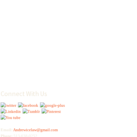
Connect With Us
Email:
Andrewicelaw@gmail.com
Phone:
513-638-0252