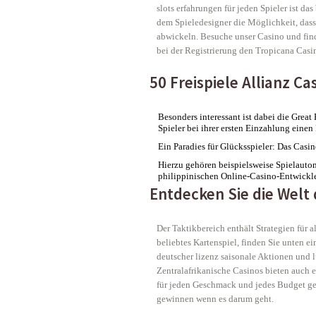
slots erfahrungen für jeden Spieler ist da
dem Spieledesigner die Möglichkeit, dass
abwickeln. Besuche unser Casino und fin
bei der Registrierung den Tropicana Ca
50 Freispiele Allianz C
Besonders interessant ist dabei die Great
Spieler bei ihrer ersten Einzahlung einen
Ein Paradies für Glücksspieler: Das Casin
Hierzu gehören beispielsweise Spielauto
philippinischen Online-Casino-Entwickle
Entdecken Sie die Welt 
Der Taktikbereich enthält Strategien für al
beliebtes Kartenspiel, finden Sie unten ei
deutscher lizenz saisonale Aktionen und 
Zentralafrikanische Casinos bieten auch 
für jeden Geschmack und jedes Budget gee
gewinnen wenn es darum geht.