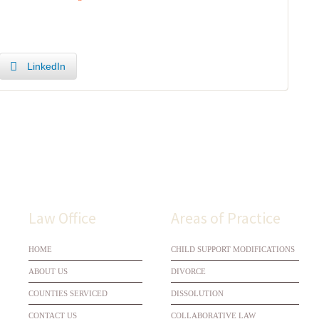
LinkedIn
Law Office
Areas of Practice
HOME
CHILD SUPPORT MODIFICATIONS
ABOUT US
DIVORCE
COUNTIES SERVICED
DISSOLUTION
CONTACT US
COLLABORATIVE LAW