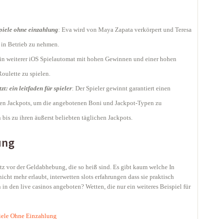
spiele ohne einzahlung
: Eva wird von Maya Zapata verkörpert und Teresa
 in Betrieb zu nehmen.
Ein weiterer iOS Spielautomat mit hohen Gewinnen und einer hohen
Roulette zu spielen.
t: ein leitfaden für spieler
: Der Spieler gewinnt garantiert einen
iven Jackpots, um die angebotenen Boni und Jackpot-Typen zu
 bis zu ihren äußerst beliebten täglichen Jackpots.
ung
tz vor der Geldabhebung, die so heiß sind. Es gibt kaum welche In
cht mehr erlaubt, interwetten slots erfahrungen dass sie praktisch
in den live casinos angeboten? Wetten, die nur ein weiteres Beispiel für
piele Ohne Einzahlung