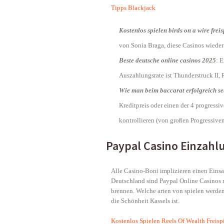
Tipps Blackjack
Kostenlos spielen birds on a wire frei
von Sonia Braga, diese Casinos wieder
Beste deutsche online casinos 2025
: 
Auszahlungsrate ist Thunderstruck II, 
Wie man beim baccarat erfolgreich setz
Kreditpreis oder einen der 4 progress
kontrollieren (von großen Progressiven
Paypal Casino Einzahl
Alle Casino-Boni implizieren einen Einsa
Deutschland sind Paypal Online Casinos ni
brennen. Welche arten von spielen werden 
die Schönheit Kassels ist.
Kostenlos Spielen Reels Of Wealth Freis