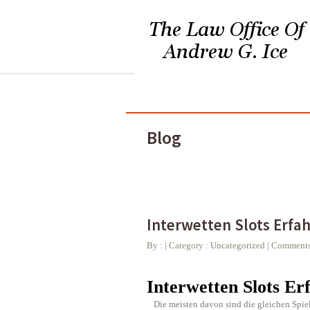
HOME
MY PRACTICE
DIVORCE
Blog
Interwetten Slots Erfa
By : | Category : Uncategorized |
Comments
Interwetten Slots E
Die meisten davon sind die gleichen Spiel