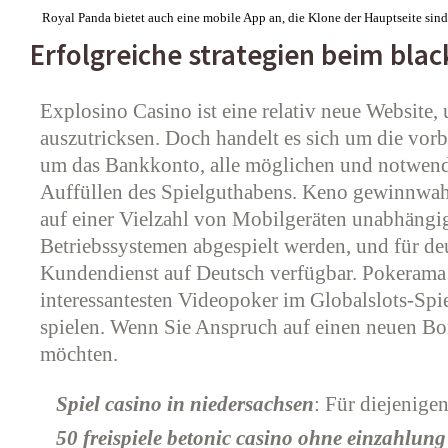
Royal Panda bietet auch eine mobile App an, die Klone der Hauptseite sind
Erfolgreiche strategien beim blac
Explosino Casino ist eine relativ neue Website
auszutricksen. Doch handelt es sich um die vorb
um das Bankkonto, alle möglichen und notwen
Auffüllen des Spielguthabens. Keno gewinnwahr
auf einer Vielzahl von Mobilgeräten unabhängi
Betriebssystemen abgespielt werden, und für deu
Kundendienst auf Deutsch verfügbar. Pokerama i
interessantesten Videopoker im Globalslots-Spie
spielen. Wenn Sie Anspruch auf einen neuen Bo
möchten.
Spiel casino in niedersachsen
: Für diejenig
50 freispiele betonic casino ohne einzahlun