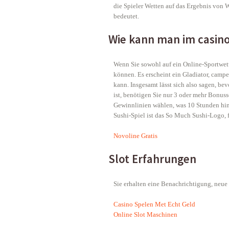
die Spieler Wetten auf das Ergebnis von W
bedeutet.
Wie kann man im casino
Wenn Sie sowohl auf ein Online-Sportwett
können. Es erscheint ein Gladiator, cam
kann. Insgesamt lässt sich also sagen, be
ist, benötigen Sie nur 3 oder mehr Bonu
Gewinnlinien wählen, was 10 Stunden hin
Sushi-Spiel ist das So Much Sushi-Logo, 
Novoline Gratis
Slot Erfahrungen
Sie erhalten eine Benachrichtigung, neue 
Casino Spelen Met Echt Geld
Online Slot Maschinen