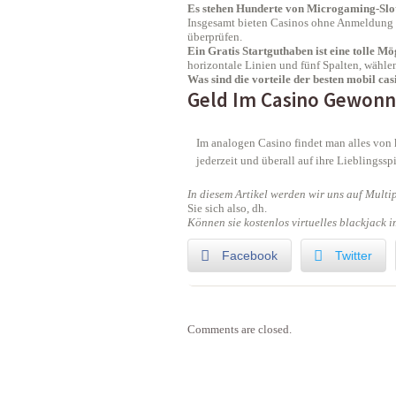
Es stehen Hunderte von Microgaming-Slot
Insgesamt bieten Casinos ohne Anmeldung e
überprüfen.
Ein Gratis Startguthaben ist eine tolle Mö
horizontale Linien und fünf Spalten, wähle
Was sind die vorteile der besten mobil ca
Geld Im Casino Gewon
Im analogen Casino findet man alles von 
jederzeit und überall auf ihre Lieblingssp
In diesem Artikel werden wir uns auf Multi
Sie sich also, dh.
Können sie kostenlos virtuelles blackjack 
Facebook
Twitter
Comments are closed.