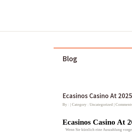
HOME
MY PRACTICE
DIVORCE
Blog
Ecasinos Casino At 202
By : | Category : Uncategorized |
Comments
Ecasinos Casino At 
Wenn Sie kürzlich eine Auszahlung vorg