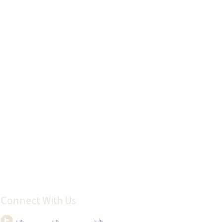
Connect With Us