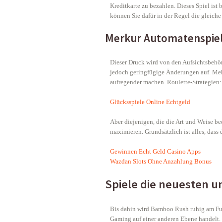
Kreditkarte zu bezahlen. Dieses Spiel ist
können Sie dafür in der Regel die gleich
Merkur Automatenspiel
Dieser Druck wird von den Aufsichtsbehö
jedoch geringfügige Änderungen auf. Mehr
aufregender machen.
Roulette-Strategien:
Glücksspiele Online Echtgeld
Aber diejenigen, die die Art und Weise be
maximieren. Grundsätzlich ist alles, dass 
Gewinnen Echt Geld Casino Apps
Wazdan Slots Ohne Anzahlung Bonus
Spiele die neuesten u
Bis dahin wird Bamboo Rush ruhig am Fu
Gaming auf einer anderen Ebene handelt. 