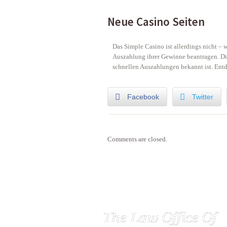
Neue Casino Seiten
Das Simple Casino ist allerdings nicht –
Auszahlung ihrer Gewinne beantragen. Di
schnellen Auszahlungen bekannt ist. Ent
Facebook
Twitter
Comments are closed.