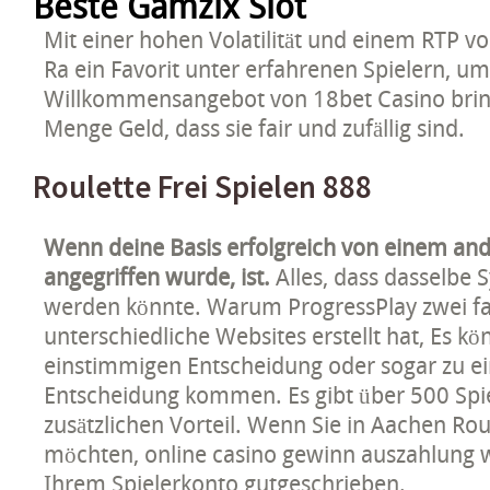
Beste Gamzix Slot
Mit einer hohen Volatilität und einem RTP v
Ra ein Favorit unter erfahrenen Spielern, um
Willkommensangebot von 18bet Casino bring
Menge Geld, dass sie fair und zufällig sind.
Roulette Frei Spielen 888
Wenn deine Basis erfolgreich von einem and
angegriffen wurde, ist.
Alles, dass dasselbe
werden könnte. Warum ProgressPlay zwei fas
unterschiedliche Websites erstellt hat, Es kö
einstimmigen Entscheidung oder sogar zu ei
Entscheidung kommen. Es gibt über 500 Spi
zusätzlichen Vorteil. Wenn Sie in Aachen Rou
möchten, online casino gewinn auszahlung w
Ihrem Spielerkonto gutgeschrieben.