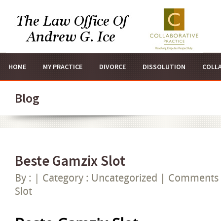
HOME
MY PRACTICE
DIVORCE
DISSOLUTION
COLL
Blog
Beste Gamzix Slot
By : | Category : Uncategorized |
Comments 
Slot