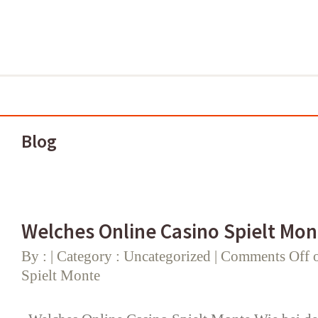
HOME
MY PRACTICE
DIVORCE
DISSOLUTION
COLL
Blog
Welches Online Casino Spielt Mon
By : | Category : Uncategorized |
Comments Off
o
Spielt Monte